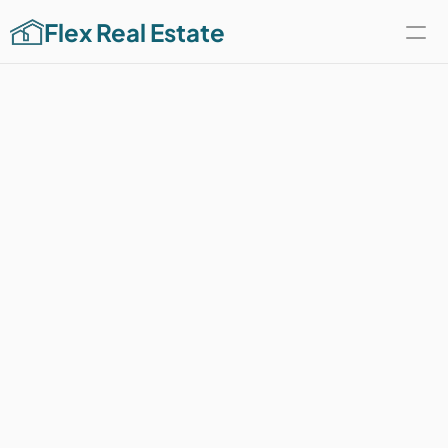
Flex Real Estate
Sobre nós
Oferecemos todos os tipos de 
serviços de corretagem de imóveis: 
aluguel, compra e venda. Estamos 
aqui para atender às suas 
necessidades e encontrar um lugar 
que você possa chamar de lar aqui 
na Holanda.
Download purchase guide
Baixe o guia de compra
Descarga la guía de compra
Pobierz przewodnik zakupowy